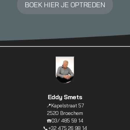
BOEK HIER JE OPTREDEN
Eddy Smets
📍Kapelstraat 57
2520 Broechem
☎️03/ 485 59 14
📞+32 475 26 98 14