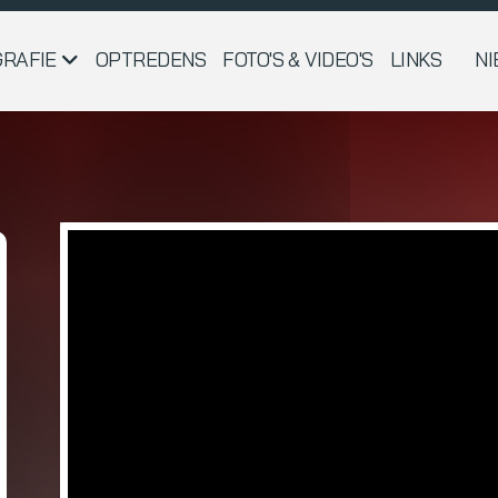
GRAFIE
OPTREDENS
FOTO'S & VIDEO'S
LINKS
N