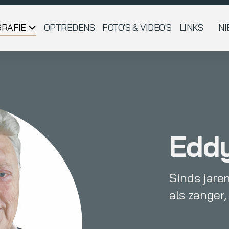
GRAFIE
OPTREDENS
FOTO'S & VIDEO'S
LINKS
N
Edd
Sinds jare
als zanger,