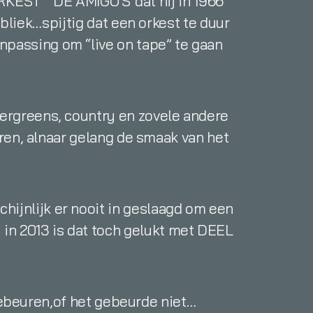
ORKEST “ DE AMIGO'S”dat hij in 1966
ubliek…spijtig dat een orkest te duur
anpassing om “live on tape” te gaan
 evergreens, country en zovele andere
ren, alnaar gelang de smaak van het
schijnlijk er nooit in geslaagd om een
u in 2013 is dat toch gelukt met DEEL
 gebeuren,of het gebeurde niet…