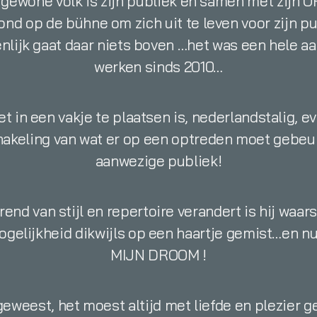
t gewone volk is zijn publiek en samen met zijn 
vond op de bühne om zich uit te leven voor zijn p
genlijk gaat daar niets boven …het was een hele a
werken sinds 2010…
iet in een vakje te plaatsen is, nederlandstalig,
hakeling van wat er op een optreden moet gebeu
aanwezige publiek!
rend van stijl en repertoire verandert is hij waar
mogelijkheid dikwijls op een haartje gemist…en n
MIJN DROOM !
 geweest, het moest altijd met liefde en plezier