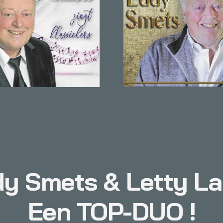
y Smets & Letty L
Een TOP-DUO !