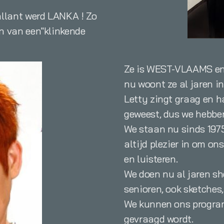
allant werd LANKA ! Zo
n van een"klinkende
Ze is WEST-VLAAMS en
nu woont ze al jaren in
Letty zingt graag en h
geweest, dus we hebben
We staan nu sinds 197
altijd plezier in om o
en luisteren.
We doen nu al jaren s
senioren, ook sketches,
We kunnen ons progra
gevraagd wordt.