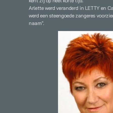
kent zij op heel korte tijd.
Arlette werd veranderd in LETTY en C
werd een steengoede zangeres voorzie
naam".